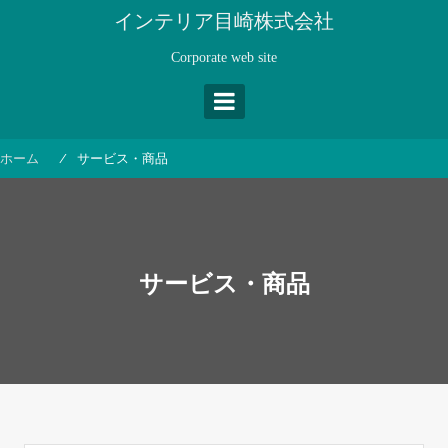
コ
インテリア目崎株式会社
ン
テ
Corporate web site
ン
ツ
へ
ス
ホーム
サービス・商品
キ
ッ
プ
サービス・商品